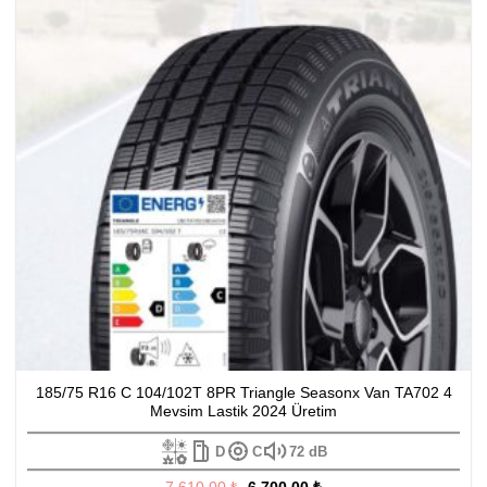
185/75 R16 C 104/102T 8PR Triangle Seasonx Van TA702 4
Mevsim Lastik 2024 Üretim
D
C
72 dB
Orijinal
Şu