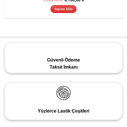
7.610,00
₺
6.700,00
₺
fiyat:
andaki
7.610,00 ₺.
fiyat:
Sepete Ekle
6.700,00 ₺.
Güvenli Ödeme
Taksit İmkanı
Yüzlerce Lastik Çeşitleri