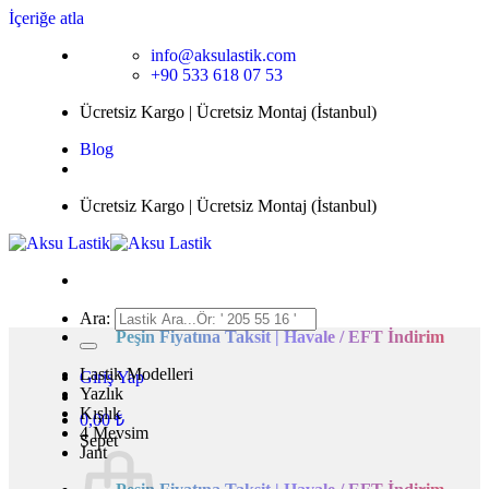
İçeriğe atla
info@aksulastik.com
+90 533 618 07 53
Ücretsiz Kargo | Ücretsiz Montaj (İstanbul)
Blog
Ücretsiz Kargo | Ücretsiz Montaj (İstanbul)
Ara:
Peşin Fiyatına Taksit | Havale / EFT İndirim
Lastik Modelleri
Giriş Yap
Yazlık
Kışlık
0,00
₺
4 Mevsim
Sepet
Jant