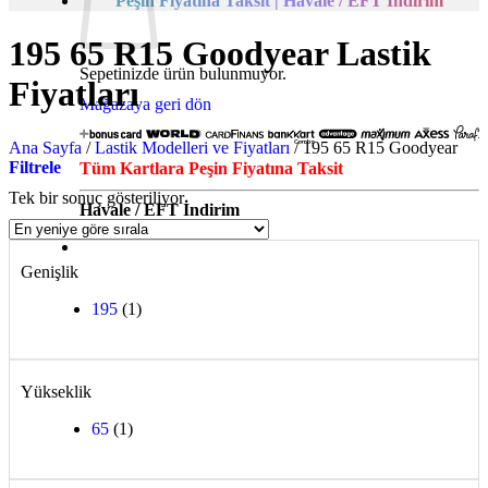
Peşin Fiyatına Taksit | Havale / EFT İndirim
195 65 R15 Goodyear Lastik
Sepetinizde ürün bulunmuyor.
Fiyatları
Mağazaya geri dön
Ana Sayfa
/
Lastik Modelleri ve Fiyatları
/
195 65 R15 Goodyear
Filtrele
Tüm Kartlara Peşin Fiyatına Taksit
Tek bir sonuç gösteriliyor
Havale / EFT İndirim
Genişlik
195
(1)
Yükseklik
65
(1)