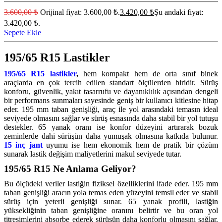
3.600,00
₺
Orijinal fiyat: 3.600,00 ₺.
3.420,00
₺
Şu andaki fiyat:
3.420,00 ₺.
Sepete Ekle
195/65 R15 Lastikler
195/65 R15 lastikler
,
hem kompakt hem de orta sınıf binek
araçlarda en çok tercih edilen standart ölçülerden biridir. Sürüş
konforu, güvenlik, yakıt tasarrufu ve dayanıklılık açısından dengeli
bir performans sunmaları sayesinde geniş bir kullanıcı kitlesine hitap
eder. 195 mm taban genişliği, araç ile yol arasındaki temasın ideal
seviyede olmasını sağlar ve sürüş esnasında daha stabil bir yol tutuşu
destekler. 65 yanak oranı ise konfor düzeyini artırarak bozuk
zeminlerde dahi sürüşün daha yumuşak olmasına katkıda bulunur.
15 inç jant
uyumu ise hem ekonomik hem de pratik bir çözüm
sunarak lastik değişim maliyetlerini makul seviyede tutar.
195/65 R15 Ne Anlama Geliyor?
Bu ölçüdeki veriler lastiğin fiziksel özelliklerini ifade eder. 195 mm
taban genişliği aracın yola temas eden yüzeyini temsil eder ve stabil
sürüş için yeterli genişliği sunar. 65 yanak profili, lastiğin
yüksekliğinin taban genişliğine oranını belirtir ve bu oran yol
titreşimlerini absorbe ederek sürüşün daha konforlu olmasını sağlar.