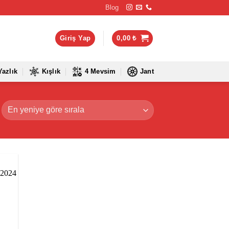
Blog
Giriş Yap
0,00
₺
Yazlık
Kışlık
4 Mevsim
Jant