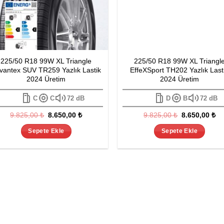
225/50 R18 99W XL Triangle
225/50 R18 99W XL Triangl
vantex SUV TR259 Yazlık Lastik
EffeXSport TH202 Yazlık Last
2024 Üretim
2024 Üretim
C
C
72 dB
D
B
72 dB
Orijinal
Şu
Orijinal
Şu
9.825,00
₺
8.650,00
₺
9.825,00
₺
8.650,00
₺
fiyat:
andaki
fiyat:
an
9.825,00 ₺.
fiyat:
9.825,00 ₺.
fiy
Sepete Ekle
Sepete Ekle
8.650,00 ₺.
8.