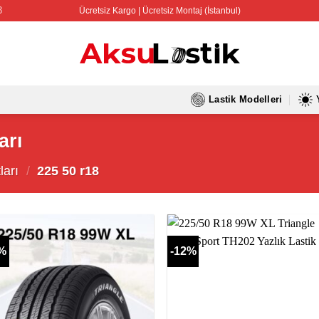
3
Ücretsiz Kargo | Ücretsiz Montaj (İstanbul)
Lastik Modelleri
arı
ları
/
225 50 r18
2%
-12%