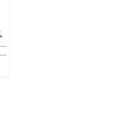
e
ik
daki
at:
650,00 ₺.