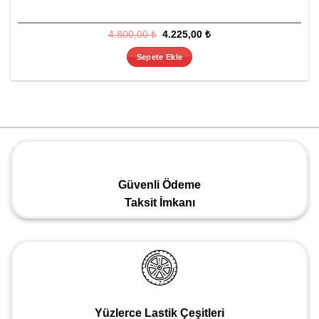
Orijinal
Şu
4.800,00
₺
4.225,00
₺
fiyat:
andaki
4.800,00 ₺.
fiyat:
Sepete Ekle
4.225,00 ₺.
Güvenli Ödeme
Taksit İmkanı
Yüzlerce Lastik Çeşitleri