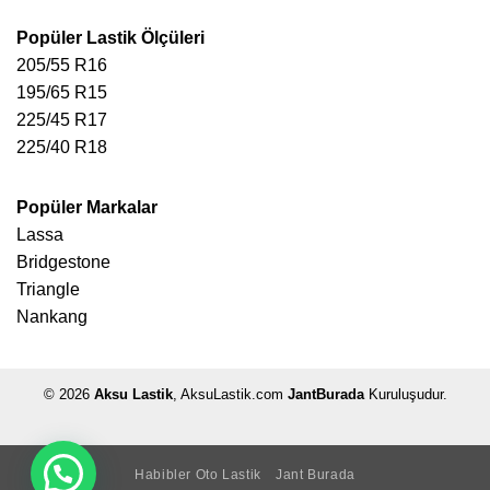
Popüler Lastik Ölçüleri
205/55 R16
195/65 R15
225/45 R17
225/40 R18
Popüler Markalar
Lassa
Bridgestone
Triangle
Nankang
© 2026
Aksu Lastik
, AksuLastik.com
JantBurada
Kuruluşudur.
Habibler Oto Lastik
Jant Burada