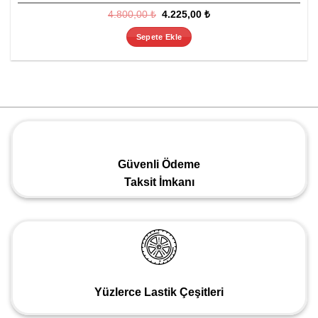
Orijinal
Şu
4.800,00
₺
4.225,00
₺
fiyat:
andaki
4.800,00 ₺.
fiyat:
Sepete Ekle
4.225,00 ₺.
Güvenli Ödeme
Taksit İmkanı
Yüzlerce Lastik Çeşitleri