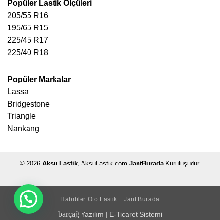
Popüler Lastik Ölçüleri
205/55 R16
195/65 R15
225/45 R17
225/40 R18
Popüler Markalar
Lassa
Bridgestone
Triangle
Nankang
© 2026
Aksu Lastik
, AksuLastik.com
JantBurada
Kuruluşudur.
Habibler Oto Lastik
Jant Burada
barçağ
Yazılım
|
E-Ticaret Sistemi