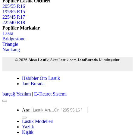
Popüler Lastik Ölçüleri
205/55 R16
195/65 R15
225/45 R17
225/40 R18
Popüler Markalar
Lassa
Bridgestone
Triangle
Nankang
© 2026
Aksu Lastik
, AksuLastik.com
JantBurada
Kuruluşudur.
Habibler Oto Lastik
Jant Burada
barçağ
Yazılım
|
E-Ticaret Sistemi
Ara:
Lastik Modelleri
Yazlık
Kışlık