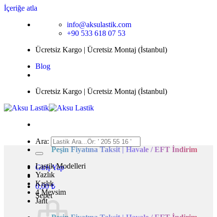
İçeriğe atla
info@aksulastik.com
+90 533 618 07 53
Ücretsiz Kargo | Ücretsiz Montaj (İstanbul)
Blog
Ücretsiz Kargo | Ücretsiz Montaj (İstanbul)
Ara:
Peşin Fiyatına Taksit | Havale / EFT İndirim
Lastik Modelleri
Giriş Yap
Yazlık
Kışlık
0,00
₺
4 Mevsim
Sepet
Jant