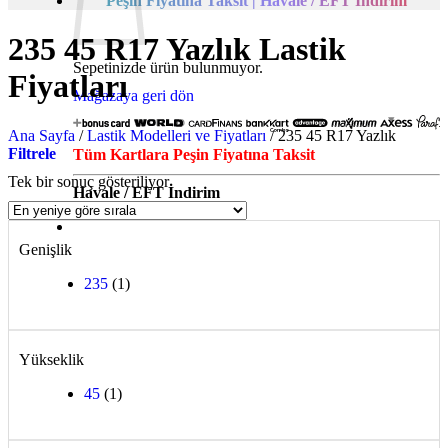
Peşin Fiyatına Taksit | Havale / EFT İndirim
235 45 R17 Yazlık Lastik
Sepetinizde ürün bulunmuyor.
Fiyatları
Mağazaya geri dön
Ana Sayfa
/
Lastik Modelleri ve Fiyatları
/
235 45 R17 Yazlık
Filtrele
Tüm Kartlara Peşin Fiyatına Taksit
Tek bir sonuç gösteriliyor
Havale / EFT İndirim
Genişlik
235
(1)
Yükseklik
45
(1)