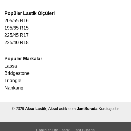
Popüler Lastik Ölçüleri
205/55 R16
195/65 R15
225/45 R17
225/40 R18
Popüler Markalar
Lassa
Bridgestone
Triangle
Nankang
© 2026
Aksu Lastik
, AksuLastik.com
JantBurada
Kuruluşudur.
Habibler Oto Lastik
Jant Burada