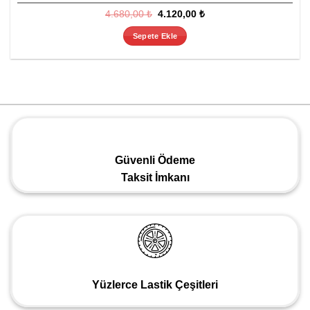
Orijinal
Şu
4.680,00
₺
4.120,00
₺
fiyat:
andaki
4.680,00 ₺.
fiyat:
Sepete Ekle
4.120,00 ₺.
Güvenli Ödeme
Taksit İmkanı
Yüzlerce Lastik Çeşitleri