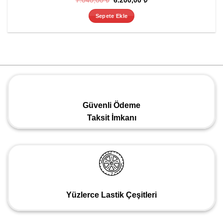
7.040,00
₺
6.200,00
₺
fiyat:
andaki
7.040,00 ₺.
fiyat:
Sepete Ekle
6.200,00 ₺.
Güvenli Ödeme
Taksit İmkanı
Yüzlerce Lastik Çeşitleri