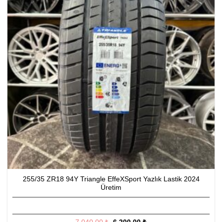
255/35 ZR18 94Y Triangle EffeXSport Yazlık Lastik 2024
Üretim
Orijinal
Şu