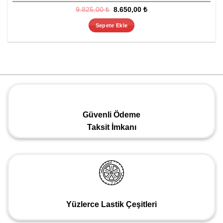
Orijinal
Şu
9.825,00
₺
8.650,00
₺
fiyat:
andaki
9.825,00 ₺.
fiyat:
Sepete Ekle
8.650,00 ₺.
Güvenli Ödeme
Taksit İmkanı
Yüzlerce Lastik Çeşitleri