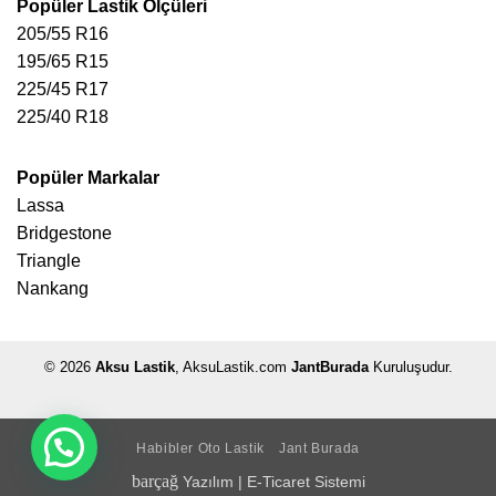
Popüler Lastik Ölçüleri
205/55 R16
195/65 R15
225/45 R17
225/40 R18
Popüler Markalar
Lassa
Bridgestone
Triangle
Nankang
© 2026
Aksu Lastik
, AksuLastik.com
JantBurada
Kuruluşudur.
Habibler Oto Lastik
Jant Burada
barçağ
Yazılım
|
E-Ticaret Sistemi