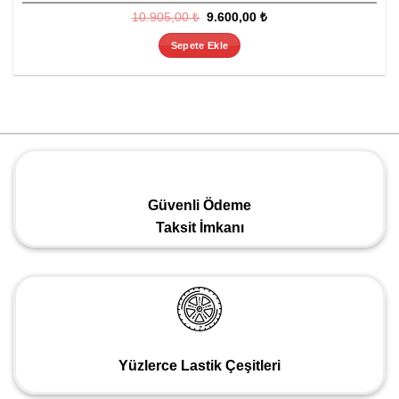
Orijinal
Şu
10.905,00
₺
9.600,00
₺
fiyat:
andaki
10.905,00 ₺.
fiyat:
Sepete Ekle
9.600,00 ₺.
Güvenli Ödeme
Taksit İmkanı
Yüzlerce Lastik Çeşitleri