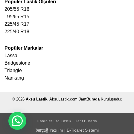
Popüler Lastik Ölçüleri
205/55 R16
195/65 R15
225/45 R17
225/40 R18
Popüler Markalar
Lassa
Bridgestone
Triangle
Nankang
© 2026
Aksu Lastik
, AksuLastik.com
JantBurada
Kuruluşudur.
Habibler Oto Lastik
Jant Burada
barçağ
Yazılım
|
E-Ticaret Sistemi