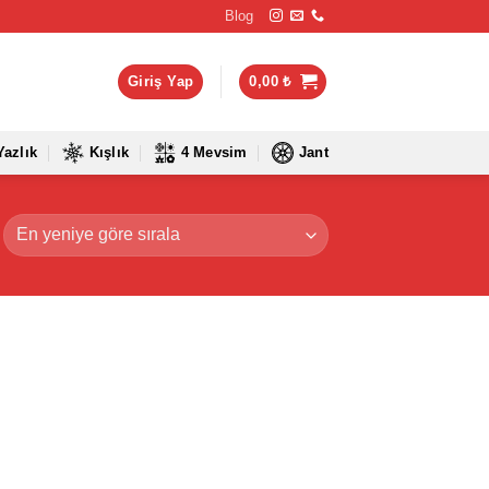
Blog
Giriş Yap
0,00
₺
Yazlık
Kışlık
4 Mevsim
Jant