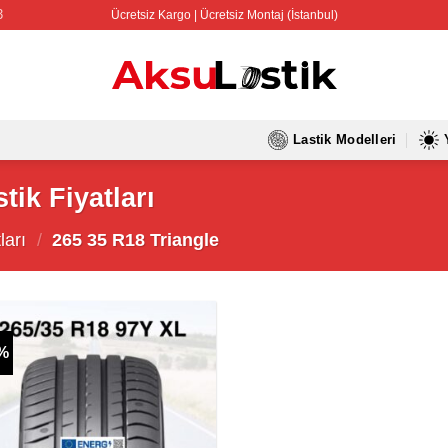
3
Ücretsiz Kargo | Ücretsiz Montaj (İstanbul)
Lastik Modelleri
tik Fiyatları
ları
/
265 35 R18 Triangle
2%