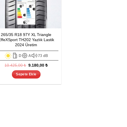
265/35 R18 97Y XL Triangle
EffeXSport TH202 Yazlık Lastik
2024 Üretim
D
A
73 dB
Orijinal
Şu
10.425,00
₺
9.180,00
₺
fiyat:
andaki
10.425,00 ₺.
fiyat:
Sepete Ekle
9.180,00 ₺.