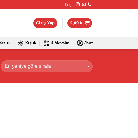
Blog
Giriş Yap
0,00
₺
Yazlık
Kışlık
4 Mevsim
Jant