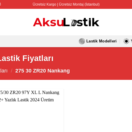
3
Ücretsiz Kargo | Ücretsiz Montaj (İstanbul)
Lastik Modelleri
stik Fiyatları
ları
/
275 30 ZR20 Nankang