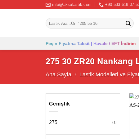
İçeriğe
info@aksulastik.com
+90 533 618 07 5
atla
Ara:
Peşin Fiyatına Taksit | Havale / EFT İndirim
275 30 ZR20 Nankang La
Ana Sayfa
/
Lastik Modelleri ve Fiyat
Genişlik
275
(1)