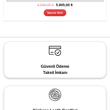
Orijinal
Şu
6.590,00
₺
5.805,00
₺
fiyat:
andaki
6.590,00 ₺.
fiyat:
Sepete Ekle
5.805,00 ₺.
Güvenli Ödeme
Taksit İmkanı