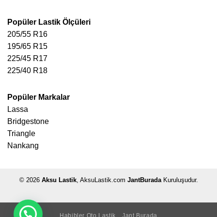
Popüler Lastik Ölçüleri
205/55 R16
195/65 R15
225/45 R17
225/40 R18
Popüler Markalar
Lassa
Bridgestone
Triangle
Nankang
© 2026
Aksu Lastik
, AksuLastik.com
JantBurada
Kuruluşudur.
Habibler Oto Lastik
Jant Burada