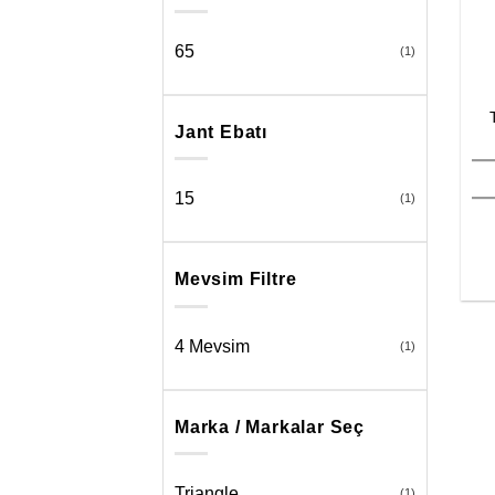
65
(1)
Jant Ebatı
15
(1)
Mevsim Filtre
4 Mevsim
(1)
Marka / Markalar Seç
Triangle
(1)