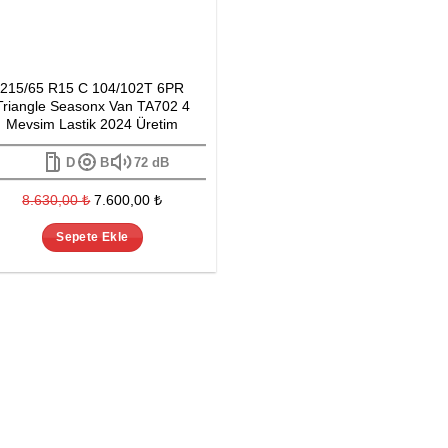
215/65 R15 C 104/102T 6PR
Triangle Seasonx Van TA702 4
Mevsim Lastik 2024 Üretim
D
B
72 dB
Orijinal
Şu
8.630,00
₺
7.600,00
₺
fiyat:
andaki
Sepete Ekle
8.630,00 ₺.
fiyat:
7.600,00 ₺.