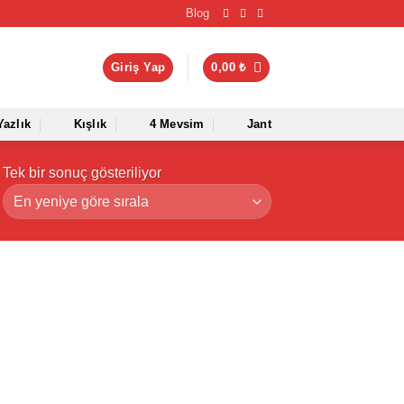
Blog
Giriş Yap
0,00
₺
Yazlık
Kışlık
4 Mevsim
Jant
Tek bir sonuç gösteriliyor