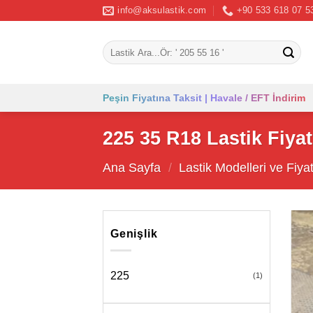
İçeriğe
info@aksulastik.com
+90 533 618 07 5
atla
Ara:
Peşin Fiyatına Taksit | Havale / EFT İndirim
225 35 R18 Lastik Fiyat
Ana Sayfa
/
Lastik Modelleri ve Fiyat
Genişlik
225
(1)