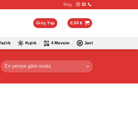
Blog
Giriş Yap
0,00
₺
Yazlık
Kışlık
4 Mevsim
Jant