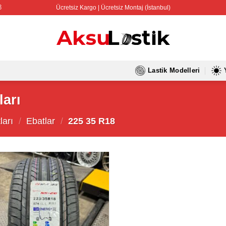
3
Ücretsiz Kargo | Ücretsiz Montaj (İstanbul)
Lastik Modelleri
ları
ları
/
Ebatlar
/
225 35 R18