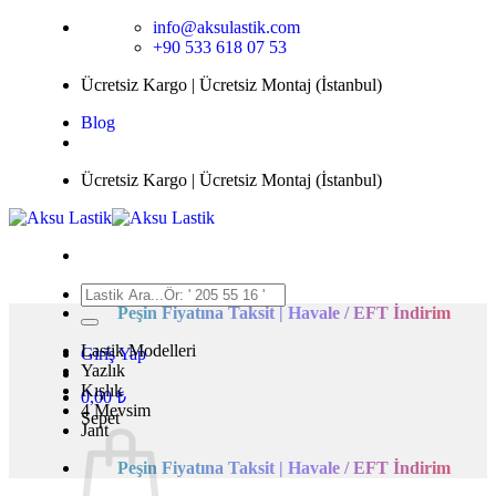
İçeriğe
info@aksulastik.com
atla
+90 533 618 07 53
Ücretsiz Kargo | Ücretsiz Montaj (İstanbul)
Blog
Ücretsiz Kargo | Ücretsiz Montaj (İstanbul)
Ara:
Peşin Fiyatına Taksit | Havale / EFT İndirim
Lastik Modelleri
Giriş Yap
Yazlık
Kışlık
0,00
₺
4 Mevsim
Sepet
Jant
Peşin Fiyatına Taksit | Havale / EFT İndirim