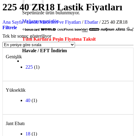
225 40 ZR18 Lastik Fiyatları
Sepetinizde ürün bulunmuyor.
Mağazaya geri dön
Ana Sayfa
/
Lastik Modelleri ve Fiyatları
/
Ebatlar
/
225 40 ZR18
Filtrele
Tek bir sonuç gösteriliyor
Tüm Kartlara Peşin Fiyatına Taksit
Havale / EFT İndirim
Genişlik
225
(1)
Yükseklik
40
(1)
Jant Ebatı
18
(1)