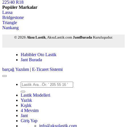
225/40 R18
Popüler Markalar
Lassa
Bridgestone
Triangle
Nankang
© 2026
Aksu Lastik
, AksuLastik.com
JantBurada
Kuruluşudur.
Habibler Oto Lastik
Jant Burada
barçağ
Yazılım
|
E-Ticaret Sistemi
Ara:
Lastik Modelleri
Yazlık
Kışlık
4 Mevsim
Jant
Giriş Yap
info@aksulastik.com