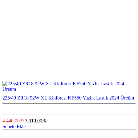
225/40 ZR18 92W XL Kinforest KF550 Yazlık Lastik 2024 Üretim
Orijinal
Şu
4.440,00
₺
3.910,00
₺
fiyat:
andaki
Sepete Ekle
fiyat:
4.440,00 ₺.
3.910,00 ₺.