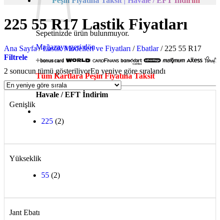
Peşin Fiyatına Taksit | Havale / EFT İndirim
225 55 R17 Lastik Fiyatları
Sepetinizde ürün bulunmuyor.
Mağazaya geri dön
Ana Sayfa
/
Lastik Modelleri ve Fiyatları
/
Ebatlar
/
225 55 R17
Filtrele
2 sonucun tümü gösteriliyor
En yeniye göre sıralandı
Tüm Kartlara Peşin Fiyatına Taksit
Havale / EFT İndirim
Genişlik
225
(2)
Yükseklik
55
(2)
Jant Ebatı