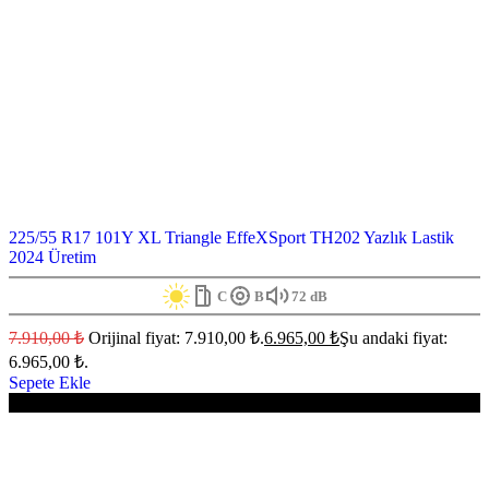
225/55 R17 101Y XL Triangle EffeXSport TH202 Yazlık Lastik
2024 Üretim
C
B
72 dB
7.910,00
₺
Orijinal fiyat: 7.910,00 ₺.
6.965,00
₺
Şu andaki fiyat:
6.965,00 ₺.
Sepete Ekle
-12%