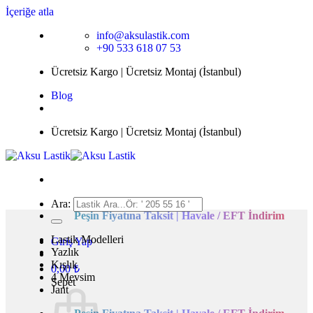
İçeriğe atla
info@aksulastik.com
+90 533 618 07 53
Ücretsiz Kargo | Ücretsiz Montaj (İstanbul)
Blog
Ücretsiz Kargo | Ücretsiz Montaj (İstanbul)
Ara:
Peşin Fiyatına Taksit | Havale / EFT İndirim
Lastik Modelleri
Giriş Yap
Yazlık
Kışlık
0,00
₺
4 Mevsim
Sepet
Jant