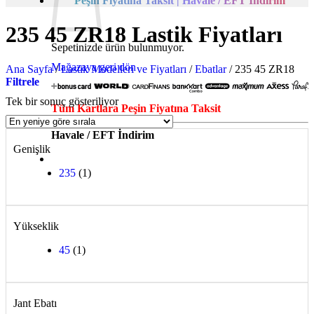
Peşin Fiyatına Taksit | Havale / EFT İndirim
235 45 ZR18 Lastik Fiyatları
Sepetinizde ürün bulunmuyor.
Mağazaya geri dön
Ana Sayfa
/
Lastik Modelleri ve Fiyatları
/
Ebatlar
/
235 45 ZR18
Filtrele
Tek bir sonuç gösteriliyor
Tüm Kartlara Peşin Fiyatına Taksit
Havale / EFT İndirim
Genişlik
235
(1)
Yükseklik
45
(1)
Jant Ebatı