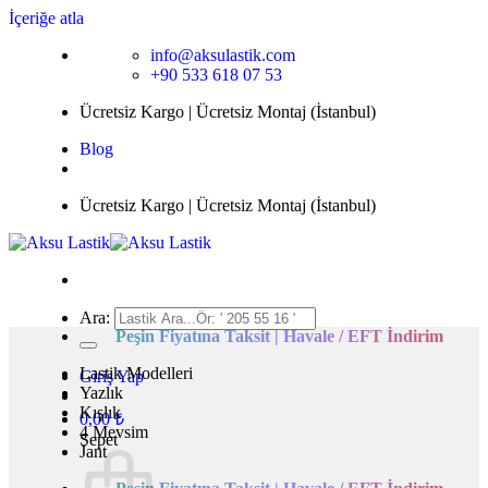
İçeriğe atla
info@aksulastik.com
+90 533 618 07 53
Ücretsiz Kargo | Ücretsiz Montaj (İstanbul)
Blog
Ücretsiz Kargo | Ücretsiz Montaj (İstanbul)
Ara:
Peşin Fiyatına Taksit | Havale / EFT İndirim
Lastik Modelleri
Giriş Yap
Yazlık
Kışlık
0,00
₺
4 Mevsim
Sepet
Jant