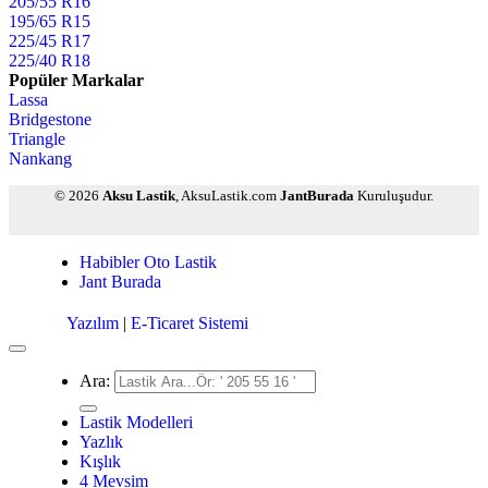
205/55 R16
195/65 R15
225/45 R17
225/40 R18
Popüler Markalar
Lassa
Bridgestone
Triangle
Nankang
© 2026
Aksu Lastik
, AksuLastik.com
JantBurada
Kuruluşudur.
Habibler Oto Lastik
Jant Burada
Yazılım
|
E-Ticaret Sistemi
Ara:
Lastik Modelleri
Yazlık
Kışlık
4 Mevsim