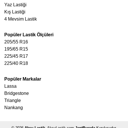
Yaz Lastiği
Kış Lastiği
4 Mevsim Lastik
Popüler Lastik Ölçüleri
205/55 R16
195/65 R15
225/45 R17
225/40 R18
Popüler Markalar
Lassa
Bridgestone
Triangle
Nankang
© 2026
Aksu Lastik
, AksuLastik.com
JantBurada
Kuruluşudur.