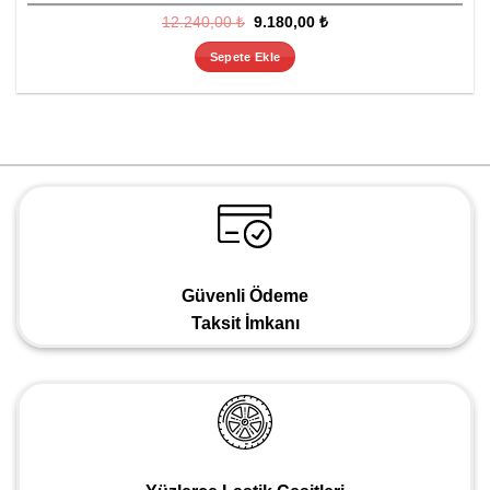
Orijinal
Şu
12.240,00
₺
9.180,00
₺
fiyat:
andaki
12.240,00 ₺.
fiyat:
Sepete Ekle
9.180,00 ₺.
Güvenli Ödeme
Taksit İmkanı