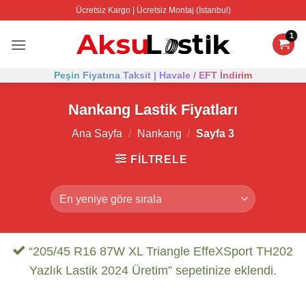
İçeriğe
Ücretsiz Kargo | Ücretsiz Montaj (İstanbul)
atla
Peşin Fiyatına Taksit | Havale / EFT İndirim
Nankang Lastik Fiyatları
Ana Sayfa
/
Nankang
/
Sayfa 3
FILTRELE
“205/45 R16 87W XL Triangle EffeXSport TH202
Yazlık Lastik 2024 Üretim” sepetinize eklendi.