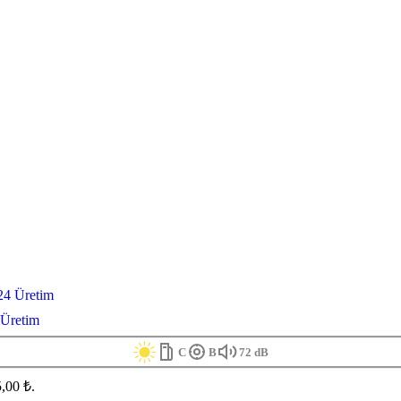
 Üretim
C
B
72 dB
5,00 ₺.