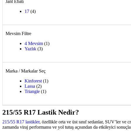
Jant Ebatı
17
(4)
Mevsim Filtre
4 Mevsim
(1)
Yazlık
(3)
Marka / Markalar Seç
Kinforest
(1)
Lassa
(2)
Triangle
(1)
215/55 R17 Lastik Nedir?
215/55 R17 lastikler
, özellikle orta ve üst sınıf sedanlar, SUV’ler ve c
zamanda viraj performansı ve yol tutuş açısından da etkileyici sonuçla