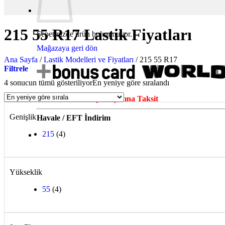
215 55 R17 Lastik Fiyatları
Sepetinizde ürün bulunmuyor.
Mağazaya geri dön
Ana Sayfa
/
Lastik Modelleri ve Fiyatları
/
215 55 R17
Filtrele
4 sonucun tümü gösteriliyor
En yeniye göre sıralandı
Tüm Kartlara Peşin Fiyatına Taksit
Genişlik
Havale / EFT İndirim
215
(4)
Yükseklik
55
(4)