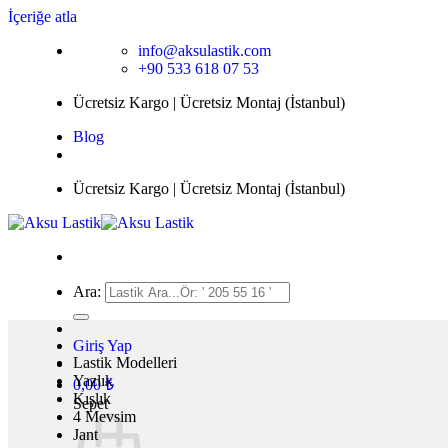
İçeriğe atla
info@aksulastik.com
+90 533 618 07 53
Ücretsiz Kargo | Ücretsiz Montaj (İstanbul)
Blog
Ücretsiz Kargo | Ücretsiz Montaj (İstanbul)
Ara:
Giriş Yap
Lastik Modelleri
Yazlık
0,00
₺
Kışlık
Sepet
4 Mevsim
Jant