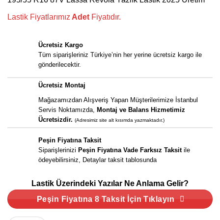
6.345,00 ₺.
fiyat:
5.200,00 ₺.
Lastik Fiyatlarımız
Adet
Fiyatıdır.
Ücretsiz Kargo
Tüm siparişleriniz Türkiye’nin her yerine ücretsiz kargo ile
gönderilecektir.
Ücretsiz Montaj
Mağazamızdan Alışveriş Yapan Müşterilerimize İstanbul
Servis Noktamızda,
Montaj ve Balans Hizmetimiz
Ücretsizdir.
(Adresimiz site alt kısımda yazmaktadır.)
Peşin Fiyatına Taksit
Siparişlerinizi
Peşin Fiyatına Vade Farksız Taksit
ile
ödeyebilirsiniz, Detaylar taksit tablosunda
Lastik Üzerindeki Yazılar Ne Anlama Gelir?
Peşin Fiyatına 8 Taksit İçin Tıklayın