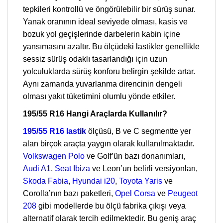
tepkileri kontrollü ve öngörülebilir bir sürüş sunar.
Yanak oranının ideal seviyede olması, kasis ve
bozuk yol geçişlerinde darbelerin kabin içine
yansımasını azaltır. Bu ölçüdeki lastikler genellikle
sessiz sürüş odaklı tasarlandığı için uzun
yolculuklarda sürüş konforu belirgin şekilde artar.
Aynı zamanda yuvarlanma direncinin dengeli
olması yakıt tüketimini olumlu yönde etkiler.
195/55 R16 Hangi Araçlarda Kullanılır?
195/55 R16 lastik
ölçüsü, B ve C segmentte yer
alan birçok araçta yaygın olarak kullanılmaktadır.
Volkswagen Polo
ve Golf’ün bazı donanımları,
Audi A1
,
Seat Ibiza
ve Leon’un belirli versiyonları,
Skoda Fabia
,
Hyundai i20
,
Toyota Yaris
ve
Corolla’nın bazı paketleri,
Opel Corsa
ve
Peugeot
208
gibi modellerde bu ölçü fabrika çıkışı veya
alternatif olarak tercih edilmektedir. Bu geniş araç