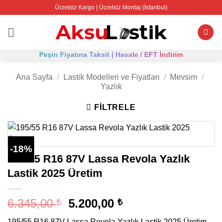
İçeriğe
Ücretsiz Kargo | Ücretsiz Montaj (İstanbul)
atla
Peşin Fiyatına Taksit | Havale / EFT İndirim
Ana Sayfa
/
Lastik Modelleri ve Fiyatları
/
Mevsim
/
Yazlık
FILTRELE
-18%
195/55 R16 87V Lassa Revola Yazlık
Lastik 2025 Üretim
Orijinal
Şu
6.345,00
5.200,00
₺
₺
fiyat:
andaki
195/55 R16 87V Lassa Revola Yazlık Lastik 2025 Üretim