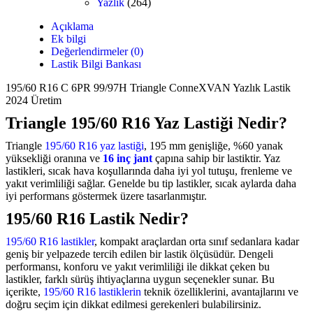
Yazlık
(264)
Açıklama
Ek bilgi
Değerlendirmeler (0)
Lastik Bilgi Bankası
195/60 R16 C 6PR 99/97H Triangle ConneXVAN Yazlık Lastik
2024 Üretim
Triangle 195/60 R16 Yaz Lastiği Nedir?
Triangle
195/60 R16 yaz lastiği
, 195 mm genişliğe, %60 yanak
yüksekliği oranına ve
16 inç jant
çapına sahip bir lastiktir. Yaz
lastikleri, sıcak hava koşullarında daha iyi yol tutuşu, frenleme ve
yakıt verimliliği sağlar. Genelde bu tip lastikler, sıcak aylarda daha
iyi performans göstermek üzere tasarlanmıştır.
195/60 R16 Lastik Nedir?
195/60 R16 lastikler
, kompakt araçlardan orta sınıf sedanlara kadar
geniş bir yelpazede tercih edilen bir lastik ölçüsüdür. Dengeli
performansı, konforu ve yakıt verimliliği ile dikkat çeken bu
lastikler, farklı sürüş ihtiyaçlarına uygun seçenekler sunar. Bu
içerikte,
195/60 R16 lastiklerin
teknik özelliklerini, avantajlarını ve
doğru seçim için dikkat edilmesi gerekenleri bulabilirsiniz.