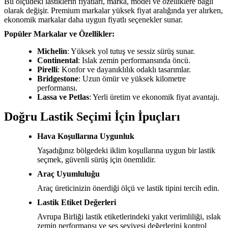
Bu ölçüdeki lastiklerin fiyatları, marka, model ve özelliklere bağlı
olarak değişir. Premium markalar yüksek fiyat aralığında yer alırken,
ekonomik markalar daha uygun fiyatlı seçenekler sunar.
Popüler Markalar ve Özellikler:
Michelin
: Yüksek yol tutuş ve sessiz sürüş sunar.
Continental
: Islak zemin performansında öncü.
Pirelli
: Konfor ve dayanıklılık odaklı tasarımlar.
Bridgestone
: Uzun ömür ve yüksek kilometre
performansı.
Lassa ve Petlas
: Yerli üretim ve ekonomik fiyat avantajı.
Doğru Lastik Seçimi İçin İpuçları
Hava Koşullarına Uygunluk
Yaşadığınız bölgedeki iklim koşullarına uygun bir lastik
seçmek, güvenli sürüş için önemlidir.
Araç Uyumluluğu
Araç üreticinizin önerdiği ölçü ve lastik tipini tercih edin.
Lastik Etiket Değerleri
Avrupa Birliği lastik etiketlerindeki yakıt verimliliği, ıslak
zemin performansı ve ses seviyesi değerlerini kontrol