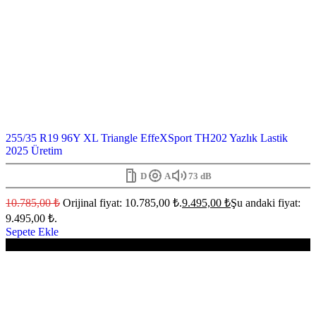
255/35 R19 96Y XL Triangle EffeXSport TH202 Yazlık Lastik
2025 Üretim
D
A
73 dB
10.785,00
₺
Orijinal fiyat: 10.785,00 ₺.
9.495,00
₺
Şu andaki fiyat:
9.495,00 ₺.
Sepete Ekle
-12%