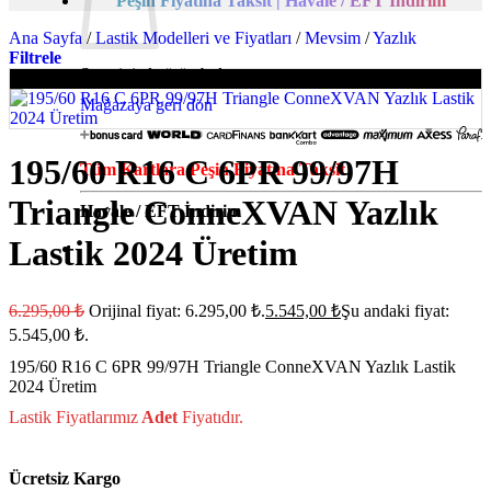
Peşin Fiyatına Taksit | Havale / EFT İndirim
Ana Sayfa
/
Lastik Modelleri ve Fiyatları
/
Mevsim
/
Yazlık
Filtrele
Sepetinizde ürün bulunmuyor.
-12%
Mağazaya geri dön
195/60 R16 C 6PR 99/97H
Tüm Kartlara Peşin Fiyatına Taksit
Triangle ConneXVAN Yazlık
Havale / EFT İndirim
Lastik 2024 Üretim
6.295,00
₺
Orijinal fiyat: 6.295,00 ₺.
5.545,00
₺
Şu andaki fiyat:
5.545,00 ₺.
195/60 R16 C 6PR 99/97H Triangle ConneXVAN Yazlık Lastik
2024 Üretim
Lastik Fiyatlarımız
Adet
Fiyatıdır.
Ücretsiz Kargo