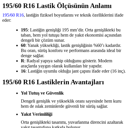
195/60 R16 Lastik Ölçüsünün Anlamı
195/60 R16
, lastiğin fiziksel boyutlarını ve teknik özelliklerini ifade
eder:
195
: Lastiğin genişliği 195 mm’dir. Orta genişlikteki bu
taban, hem yol tutuşu hem de yakıt ekonomisi açısından
dengeli bir çözüm sunar.
60
: Yanak yüksekliği, lastik genişliğinin %60’ı kadardır.
Bu oran, sürüş konforu ve performans arasında ideal bir
denge sağlar.
R
: Radyal yapıya sahip olduğunu gösterir. Modern
araçlarda yaygın olarak kullanılan bir yapıdır.
16
: Lastiğin uyumlu olduğu jant çapını ifade eder (16 inç).
195/60 R16 Lastiklerin Avantajları
Yol Tutuş ve Güvenlik
Dengeli genişlik ve yükseklik oranı sayesinde hem kuru
hem de ıslak zeminlerde güvenli bir sürüş sağlar.
Yakıt Verimliliği
Orta genişlikteki tasarımı, yuvarlanma direncini azaltarak
yakıt tasarrufuna katkıda bulunur.