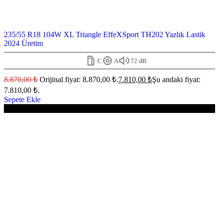
235/55 R18 104W XL Triangle EffeXSport TH202 Yazlık Lastik
2024 Üretim
C
A
72 dB
8.870,00
₺
Orijinal fiyat: 8.870,00 ₺.
7.810,00
₺
Şu andaki fiyat:
7.810,00 ₺.
Sepete Ekle
-12%