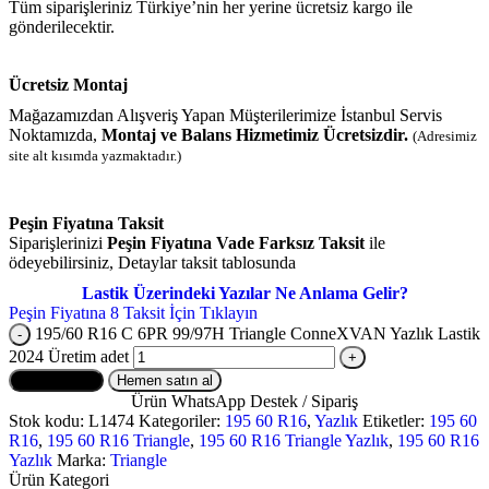
Tüm siparişleriniz Türkiye’nin her yerine ücretsiz kargo ile
gönderilecektir.
Ücretsiz Montaj
Mağazamızdan Alışveriş Yapan Müşterilerimize İstanbul Servis
Noktamızda,
Montaj ve Balans Hizmetimiz Ücretsizdir.
(Adresimiz
site alt kısımda yazmaktadır.)
Peşin Fiyatına Taksit
Siparişlerinizi
Peşin Fiyatına Vade Farksız Taksit
ile
ödeyebilirsiniz, Detaylar taksit tablosunda
Lastik Üzerindeki Yazılar Ne Anlama Gelir?
Peşin Fiyatına 8 Taksit İçin Tıklayın
195/60 R16 C 6PR 99/97H Triangle ConneXVAN Yazlık Lastik
2024 Üretim adet
Sepete Ekle
Hemen satın al
Ürün WhatsApp Destek / Sipariş
Stok kodu:
L1474
Kategoriler:
195 60 R16
,
Yazlık
Etiketler:
195 60
R16
,
195 60 R16 Triangle
,
195 60 R16 Triangle Yazlık
,
195 60 R16
Yazlık
Marka:
Triangle
Ürün Kategori