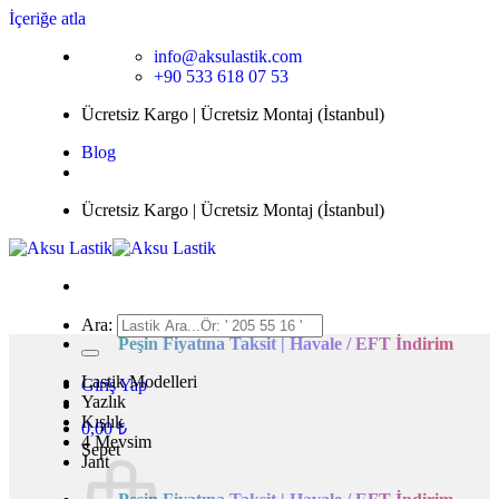
İçeriğe atla
info@aksulastik.com
+90 533 618 07 53
Ücretsiz Kargo | Ücretsiz Montaj (İstanbul)
Blog
Ücretsiz Kargo | Ücretsiz Montaj (İstanbul)
Ara:
Peşin Fiyatına Taksit | Havale / EFT İndirim
Lastik Modelleri
Giriş Yap
Yazlık
Kışlık
0,00
₺
4 Mevsim
Sepet
Jant