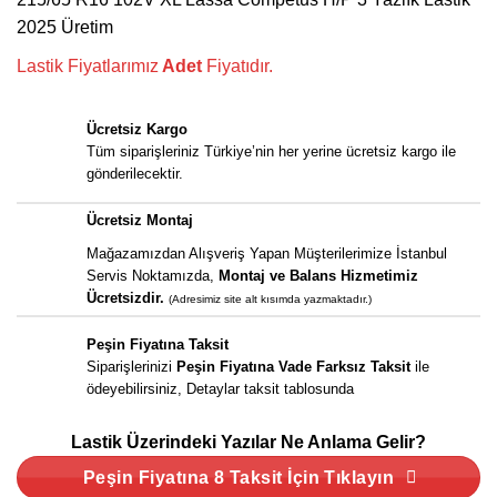
7.335,00 ₺.
fiyat:
2025 Üretim
5.500,00 ₺.
Lastik Fiyatlarımız
Adet
Fiyatıdır.
Ücretsiz Kargo
Tüm siparişleriniz Türkiye’nin her yerine ücretsiz kargo ile
gönderilecektir.
Ücretsiz Montaj
Mağazamızdan Alışveriş Yapan Müşterilerimize İstanbul
Servis Noktamızda,
Montaj ve Balans Hizmetimiz
Ücretsizdir.
(Adresimiz site alt kısımda yazmaktadır.)
Peşin Fiyatına Taksit
Siparişlerinizi
Peşin Fiyatına Vade Farksız Taksit
ile
ödeyebilirsiniz, Detaylar taksit tablosunda
Lastik Üzerindeki Yazılar Ne Anlama Gelir?
Peşin Fiyatına 8 Taksit İçin Tıklayın