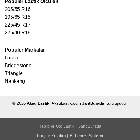
Popüler Lastik Ölçüleri
neden olurken, yüksek basınç sürüş konforunu
205/55 R16
azaltabilir. Bu yüzden lastik basıncının düzenli
195/65 R15
aralıklarla ve özellikle uzun yol öncesinde kontrol
225/45 R17
edilmesi büyük önem taşır.
225/40 R18
Sonuç
Popüler Markalar
215/65 R16 lastikler
, konforlu sürüş, güvenli yol
Lassa
tutuşu ve çok yönlü kullanım özelliklerini bir arada
Bridgestone
sunan dengeli bir lastik ölçüsüdür. SUV ve
Triangle
crossover araçlardan sedan modellere kadar
Nankang
geniş bir araç grubuna uyum sağlaması, bu ölçüyü
günlük kullanım için ideal bir tercih haline getirir.
Farklı mevsim seçenekleri ve kullanıcı dostu sürüş
© 2026
Aksu Lastik
, AksuLastik.com
JantBurada
Kuruluşudur.
karakteri sayesinde
215/65 R16
, uzun yıllardır
güvenle tercih edilen lastik ölçülerinden biri
olmaya devam etmektedir.
Habibler Oto Lastik
Jant Burada
barçağ
Yazılım
|
E-Ticaret Sistemi