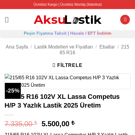
İçeriğe
Ücretsiz Kargo | Ücretsiz Montaj (İstanbul)
atla
Peşin Fiyatına Taksit | Havale / EFT İndirim
Ana Sayfa
/
Lastik Modelleri ve Fiyatları
/
Ebatlar
/
215
65 R16
FILTRELE
-25%
215/65 R16 102V XL Lassa Competus
H/P 3 Yazlık Lastik 2025 Üretim
Orijinal
Şu
7.335,00
5.500,00
₺
₺
fiyat:
andaki
215/65 R16 102V XL Lassa Competus H/P 3 Yazlık Lastik