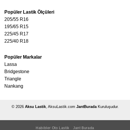
Popüler Lastik Ölçüleri
205/55 R16
195/65 R15
225/45 R17
225/40 R18
Popüler Markalar
Lassa
Bridgestone
Triangle
Nankang
© 2026
Aksu Lastik
, AksuLastik.com
JantBurada
Kuruluşudur.
Habibler Oto Lastik
Jant Burada