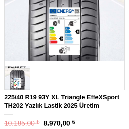
225/40 R19 93Y XL Triangle EffeXSport
TH202 Yazlık Lastik 2025 Üretim
Orijinal
Şu
10.185,00
8.970,00
₺
₺