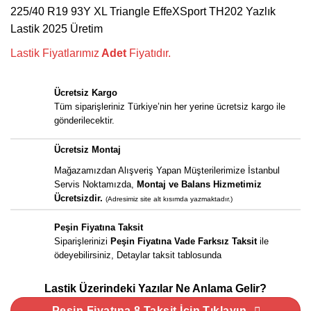
fiyat:
andaki
225/40 R19 93Y XL Triangle EffeXSport TH202 Yazlık
10.185,00 ₺.
fiyat:
Lastik 2025 Üretim
8.970,00 ₺.
Lastik Fiyatlarımız
Adet
Fiyatıdır.
Ücretsiz Kargo
Tüm siparişleriniz Türkiye’nin her yerine ücretsiz kargo ile
gönderilecektir.
Ücretsiz Montaj
Mağazamızdan Alışveriş Yapan Müşterilerimize İstanbul
Servis Noktamızda,
Montaj ve Balans Hizmetimiz
Ücretsizdir.
(Adresimiz site alt kısımda yazmaktadır.)
Peşin Fiyatına Taksit
Siparişlerinizi
Peşin Fiyatına Vade Farksız Taksit
ile
ödeyebilirsiniz, Detaylar taksit tablosunda
Lastik Üzerindeki Yazılar Ne Anlama Gelir?
Peşin Fiyatına 8 Taksit İçin Tıklayın