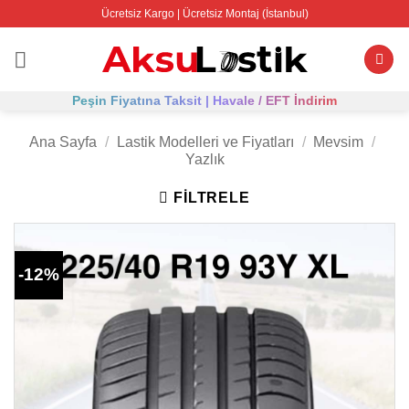
İçeriğe
Ücretsiz Kargo | Ücretsiz Montaj (İstanbul)
atla
Peşin Fiyatına Taksit | Havale / EFT İndirim
Ana Sayfa
/
Lastik Modelleri ve Fiyatları
/
Mevsim
/
Yazlık
FILTRELE
-12%