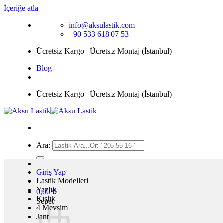
İçeriğe atla
info@aksulastik.com
+90 533 618 07 53
Ücretsiz Kargo | Ücretsiz Montaj (İstanbul)
Blog
Ücretsiz Kargo | Ücretsiz Montaj (İstanbul)
Ara:
Giriş Yap
Lastik Modelleri
Yazlık
0,00
₺
Kışlık
Sepet
4 Mevsim
Jant