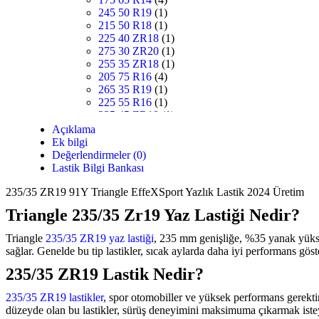
245 50 R19
(1)
215 50 R18
(1)
225 40 ZR18
(1)
275 30 ZR20
(1)
255 35 ZR18
(1)
205 75 R16
(4)
265 35 R19
(1)
225 55 R16
(1)
235 45 ZR18
(1)
205 45 ZR17
(1)
Açıklama
255 30 R20
(1)
Ek bilgi
255 40 R19
(1)
Değerlendirmeler (0)
285 45 R20
(1)
Lastik Bilgi Bankası
205 55 R16
(5)
235/35 ZR19 91Y Triangle EffeXSport Yazlık Lastik 2024 Üretim
235 30 ZR20
(1)
225 35 R18
(1)
Triangle 235/35 Zr19 Yaz Lastiği Nedir?
255 50 R19
(1)
205 70 R15
(2)
Triangle
235/35 ZR19 yaz lastiği
, 235 mm genişliğe, %35 yanak yüks
225 65 R16
(2)
sağlar. Genelde bu tip lastikler, sıcak aylarda daha iyi performans göst
215 60 R17
(3)
205 45 R17
(2)
235/35 ZR19 Lastik Nedir?
225 65 R17
(1)
245 35 R20
(1)
235/35 ZR19 lastikler
, spor otomobiller ve yüksek performans gerektire
155 70 R13
(1)
düzeyde olan bu lastikler, sürüş deneyimini maksimuma çıkarmak isteye