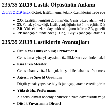
235 55 R18
(2)
235/35 ZR19 Lastik Ölçüsünün Anlamı
215 45 ZR17
(1)
255 35 R19
(2)
235/35 ZR19 lastik
ölçüsü, lastiğin temel teknik özelliklerini ifade ede
245 40 R20
(1)
265 60 R18
(1)
235
: Lastiğin genişliği 235 mm’dir. Geniş yüzey alanı, yol t
235 35 ZR19
(3)
35
: Yanak yüksekliği, lastik genişliğinin %35’ine eşittir. Dü
205 45 R16
(2)
ZR
: Yüksek hızlara dayanıklı olduğunu belirtir. ZR, genellik
195 40 ZR16
(1)
19
: Jant çapını ifade eder (19 inç). Büyük jant çapı, aracın s
245 45 R20
(1)
185 60 R14
(1)
235/35 ZR19 Lastiklerin Avantajları
245 45 R18
(5)
165 40 R17
(1)
Üstün Yol Tutuş ve Viraj Performansı
215 35 R18
(1)
235 50 R19
(1)
Geniş temas yüzeyi sayesinde özellikle kuru zeminde maksi
255 35 R20
(1)
185 75 R16
(1)
Kısa Fren Mesafesi
225 45 ZR18
(1)
Geniş tabanı ve özel kauçuk bileşimi ile daha kısa fren mesa
265 30 ZR19
(1)
265 35 R18
(1)
Agresif ve Sportif Görünüm
225 55 R19
(1)
Düşük yanak yapısı ve büyük jant çapı, aracın estetik görü
225 50 R17
(1)
235 35 ZR20
(1)
Yüksek Hız Performansı
255 40 R18
(2)
ZR serisi olması nedeniyle yüksek hızlara dayanıklıdır ve yü
185 60 R13
(1)
275 40 R20
(1)
Düşük Yuvarlanma Direnci