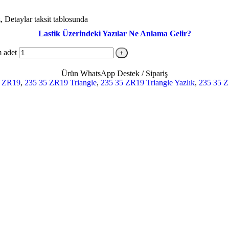
z, Detaylar taksit tablosunda
Lastik Üzerindeki Yazılar Ne Anlama Gelir?
 adet
Ürün WhatsApp Destek / Sipariş
5 ZR19
,
235 35 ZR19 Triangle
,
235 35 ZR19 Triangle Yazlık
,
235 35 Z