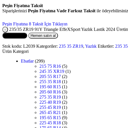
Peşin Fiyatına Taksit
Siparişlerinizi
Peşin Fiyatına Vade Farksız Taksit
ile ödeyebilirsini
Peşin Fiyatına 8 Taksit İçin Tıklayın
235/35 ZR19 91Y Triangle EffeXSport Yazlık Lastik 2024 Üretim
Sepete Ekle
Hemen satın al
Stok kodu:
L2039
Kategoriler:
235 35 ZR19
,
Yazlık
Etiketler:
235 3
Ürün Kategori
Ebatlar
(299)
215 75 R16
(5)
245 35 XR19
(1)
205 55 R17
(2)
255 35 R18
(1)
195 60 R15
(1)
205 60 R16
(3)
275 35 R19
(1)
225 40 R19
(2)
255 45 R19
(1)
265 45 R21
(1)
195 65 R15
(9)
225 45 R18
(3)
175 65 R14
(4)