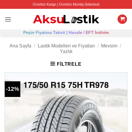
İçeriğe
Ücretsiz Kargo | Ücretsiz Montaj (İstanbul)
atla
Peşin Fiyatına Taksit | Havale / EFT İndirim
Ana Sayfa
/
Lastik Modelleri ve Fiyatları
/
Mevsim
/
Yazlık
FILTRELE
-12%