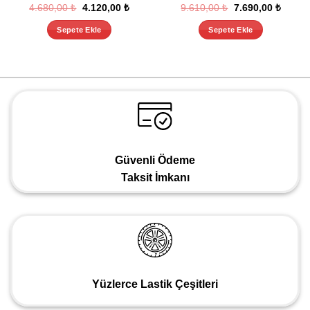
Orijinal
Şu
Orijinal
Şu
4.680,00
₺
4.120,00
₺
9.610,00
₺
7.690,00
₺
ki
fiyat:
andaki
fiyat:
andaki
4.680,00 ₺.
fiyat:
9.610,00 ₺.
fiyat:
Sepete Ekle
Sepete Ekle
,00 ₺.
4.120,00 ₺.
7.690,
Güvenli Ödeme
Taksit İmkanı
Yüzlerce Lastik Çeşitleri