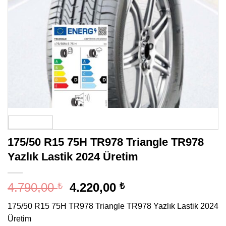
175/50 R15 75H TR978 Triangle TR978
Yazlık Lastik 2024 Üretim
Orijinal
Şu
4.790,00
4.220,00
₺
₺
fiyat:
andaki
175/50 R15 75H TR978 Triangle TR978 Yazlık Lastik 2024
4.790,00 ₺.
fiyat:
Üretim
4.220,00 ₺.