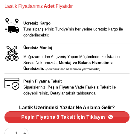
Lastik Fiyatlarımız
Adet
Fiyatıdır.
Ücretsiz Kargo
Tüm siparişleriniz Türkiye’nin her yerine ücretsiz kargo ile
gönderilecektir.
Ücretsiz Montaj
Mağazamızdan Alışveriş Yapan Müşterilerimize İstanbul
Servis Noktamızda,
Montaj ve Balans Hizmetimiz
Ücretsizdir.
(Adresimiz site alt kısımda yazmaktadır.)
Peşin Fiyatına Taksit
Siparişlerinizi
Peşin Fiyatına Vade Farksız Taksit
ile
ödeyebilirsiniz, Detaylar taksit tablosunda
Lastik Üzerindeki Yazılar Ne Anlama Gelir?
Peşin Fiyatına 8 Taksit İçin Tıklayın
175/50 R15 75H TR978 Triangle TR978 Yazlık Lastik 2024 Üretim