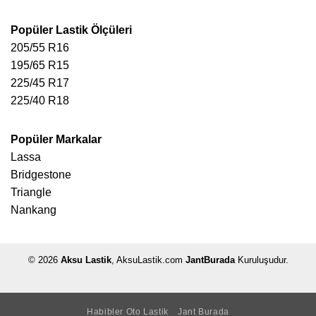
Popüler Lastik Ölçüleri
205/55 R16
195/65 R15
225/45 R17
225/40 R18
Popüler Markalar
Lassa
Bridgestone
Triangle
Nankang
© 2026
Aksu Lastik
, AksuLastik.com
JantBurada
Kuruluşudur.
Habibler Oto Lastik
Jant Burada