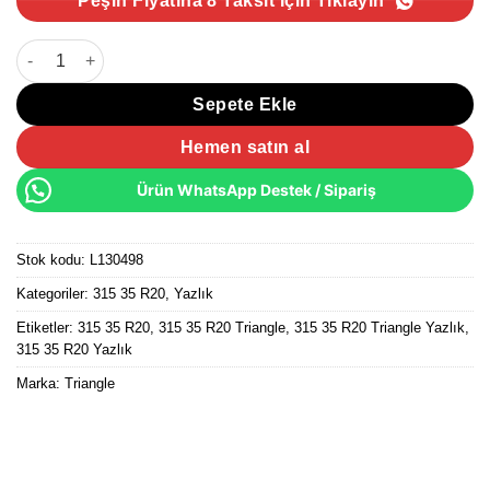
Peşin Fiyatına 8 Taksit İçin Tıklayın
315/35 R20 110Y XL Triangle EffeXSport TH202 Yazlık Lastik 202
Sepete Ekle
Hemen satın al
Ürün WhatsApp Destek / Sipariş
Stok kodu:
L130498
Kategoriler:
315 35 R20
,
Yazlık
Etiketler:
315 35 R20
,
315 35 R20 Triangle
,
315 35 R20 Triangle Yazlık
,
315 35 R20 Yazlık
Marka:
Triangle