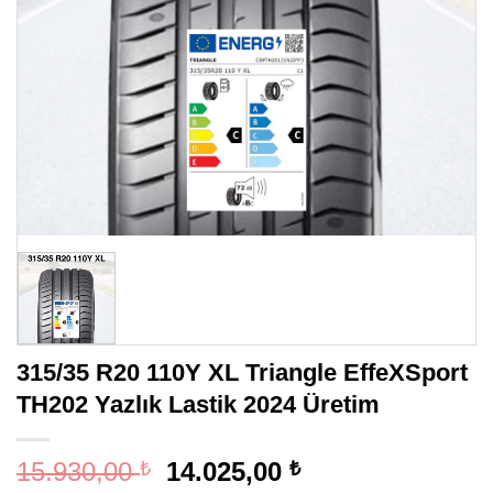
315/35 R20 110Y XL Triangle EffeXSport
TH202 Yazlık Lastik 2024 Üretim
Orijinal
Şu
15.930,00
14.025,00
₺
₺