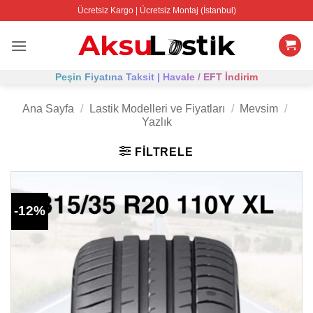
İçeriğe
Ücretsiz Kargo | Ücretsiz Montaj (İstanbul)
atla
Peşin Fiyatına Taksit | Havale / EFT İndirim
Ana Sayfa
/
Lastik Modelleri ve Fiyatları
/
Mevsim
/
Yazlık
FILTRELE
-12%