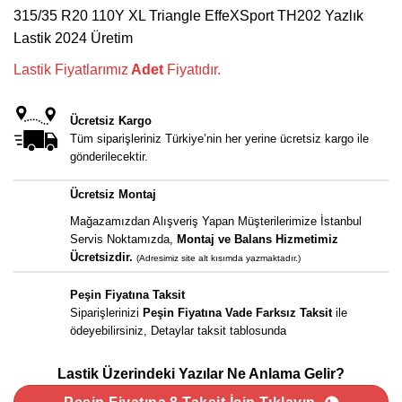
fiyat:
andaki
315/35 R20 110Y XL Triangle EffeXSport TH202 Yazlık
15.930,00 ₺.
fiyat:
Lastik 2024 Üretim
14.025,00 ₺.
Lastik Fiyatlarımız
Adet
Fiyatıdır.
Ücretsiz Kargo
Tüm siparişleriniz Türkiye’nin her yerine ücretsiz kargo ile
gönderilecektir.
Ücretsiz Montaj
Mağazamızdan Alışveriş Yapan Müşterilerimize İstanbul
Servis Noktamızda,
Montaj ve Balans Hizmetimiz
Ücretsizdir.
(Adresimiz site alt kısımda yazmaktadır.)
Peşin Fiyatına Taksit
Siparişlerinizi
Peşin Fiyatına Vade Farksız Taksit
ile
ödeyebilirsiniz, Detaylar taksit tablosunda
Lastik Üzerindeki Yazılar Ne Anlama Gelir?