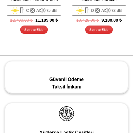
C
A
75 dB
D
A
72 dB
Orijinal
Şu
Orijinal
Şu
12.700,00
₺
11.185,00
₺
10.425,00
₺
9.180,00
₺
fiyat:
andaki
fiyat:
andak
12.700,00 ₺.
fiyat:
10.425,00 ₺.
fiyat:
Sepete Ekle
Sepete Ekle
11.185,00 ₺.
9.180,
Güvenli Ödeme
Taksit İmkanı
Yüzlerce Lastik Çeşitleri